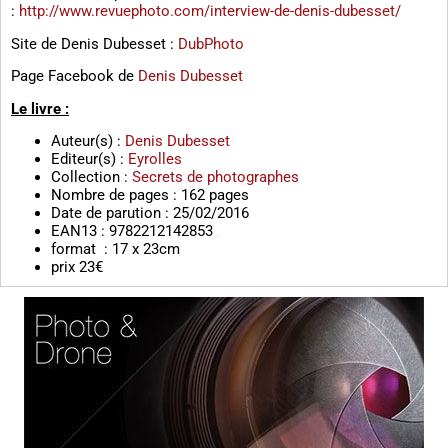
:
http://www.revuephoto.com/interview-de-denis-dubesset/
Site de Denis Dubesset :
DubPhoto
Page Facebook de
Denis Dubesset
Le livre :
Auteur(s) :
Denis Dubesset
Editeur(s) :
Eyrolles
Collection :
Secrets de photographes
Nombre de pages : 162 pages
Date de parution : 25/02/2016
EAN13 : 9782212142853
format : 17 x 23cm
prix 23€