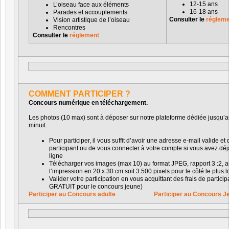
12-15 ans
L’oiseau face aux éléments
16-18 ans
Parades et accouplements
Consulter le
réglem
Vision artistique de l’oiseau
Rencontres
Consulter le
réglement
COMMENT PARTICIPER ?
Concours numérique en téléchargement.
Les photos (10 max) sont à déposer sur notre plateforme dédiée jusqu
minuit.
Pour participer, il vous suffit d’avoir une adresse e-mail valide e
participant ou de vous connecter à votre compte si vous avez déj
ligne
Télécharger vos images (max 10) au format JPEG, rapport 3 :2, 
l’impression en 20 x 30 cm soit 3.500 pixels pour le côté le plus 
Valider votre participation en vous acquittant des frais de particip
GRATUIT pour le concours jeune)
Participer au Concours adulte
Participer au Concours J