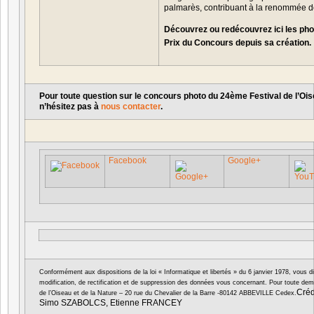
palmarès, contribuant à la renommée de
Découvrez ou redécouvrez ici les pho
Prix du Concours depuis sa création.
Pour toute question sur le concours photo du 24ème Festival de l’Ois
n’hésitez pas à
nous contacter
.
Facebook
Google+
Conformément aux dispositions de la loi « Informatique et libertés » du 6 janvier 1978, vous d
modification, de rectification et de suppression des données vous concernant. Pour toute de
Créd
de l’Oiseau et de la Nature – 20 rue du Chevalier de la Barre -80142 ABBEVILLE Cedex.
Simo SZABOLCS, Etienne FRANCEY