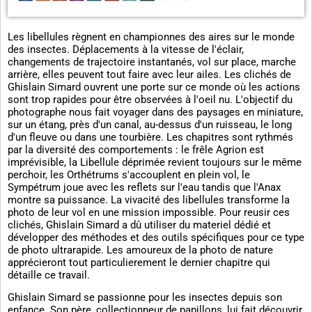
Les libellules règnent en championnes des aires sur le monde
des insectes. Déplacements à la vitesse de l'éclair,
changements de trajectoire instantanés, vol sur place, marche
arrière, elles peuvent tout faire avec leur ailes. Les clichés de
Ghislain Simard ouvrent une porte sur ce monde où les actions
sont trop rapides pour être observées à l'oeil nu. L'objectif du
photographe nous fait voyager dans des paysages en miniature,
sur un étang, près d'un canal, au-dessus d'un ruisseau, le long
d'un fleuve ou dans une tourbière. Les chapitres sont rythmés
par la diversité des comportements : le frêle Agrion est
imprévisible, la Libellule déprimée revient toujours sur le même
perchoir, les Orthétrums s'accouplent en plein vol, le
Sympétrum joue avec les reflets sur l'eau tandis que l'Anax
montre sa puissance. La vivacité des libellules transforme la
photo de leur vol en une mission impossible. Pour reusir ces
clichés, Ghislain Simard a dû utiliser du materiel dédié et
développer des méthodes et des outils spécifiques pour ce type
de photo ultrarapide. Les amoureux de la photo de nature
apprécieront tout particulierement le dernier chapitre qui
détaille ce travail.
Ghislain Simard se passionne pour les insectes depuis son
enfance. Son père, collectionneur de papillons, lui fait découvrir